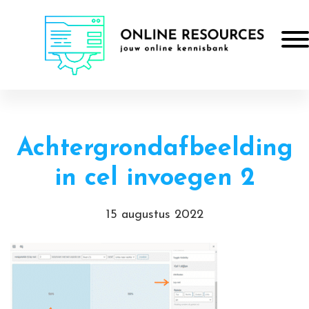
Door
Online Resources
naar
Togg
de
hoofd
Header
inhoud
Rechts
Achtergrondafbeelding
in cel invoegen 2
15 augustus 2022