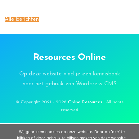
Alle berichten
Resources Online
Op deze website vind je een kennisbank
voor het gebruik van Wordpress CMS
© Copyright 2021 - 2026
Online Resources
· All rights
reserved
Wij gebruiken cookies op onze website. Door op 'oké' te
klikken of door gebruik te blijven maken van deze website,