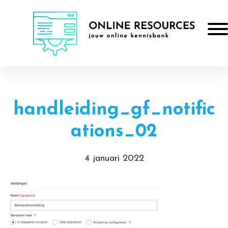
Door
Online Resources
naar
Togg
de
hoofd
Header
inhoud
Rechts
handleiding_gf_notific
ations_02
4 januari 2022