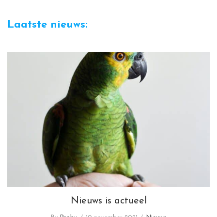
deze
Laatste nieuws:
website
Nieuws is actueel
Nieuws is actueel