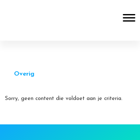
Door
Online Resources
naar
Toggle
de
hoofd
Header
inhoud
Rechts
Overig
Sorry, geen content die voldoet aan je criteria.