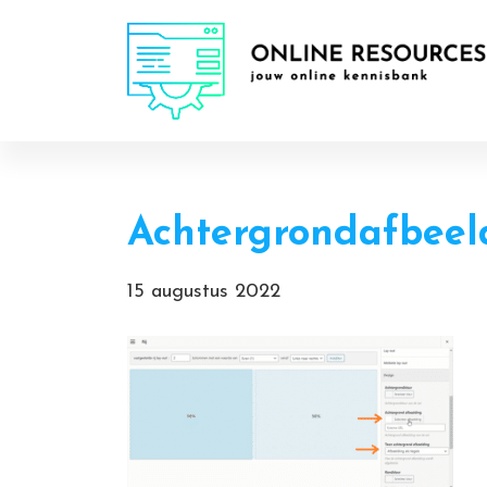
Door
Online Resources
naar
de
hoofd
inhoud
Achtergrondafbeeld
15 augustus 2022