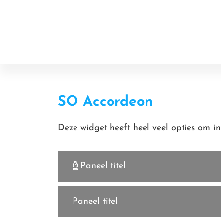
Door
Online Resources
naar
de
hoofd
inhoud
SO Accordeon
Deze widget heeft heel veel opties om in 
Paneel titel
Paneel titel