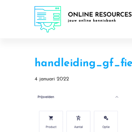
Door
Online Resources
naar
de
hoofd
inhoud
handleiding_gf_fi
4 januari 2022