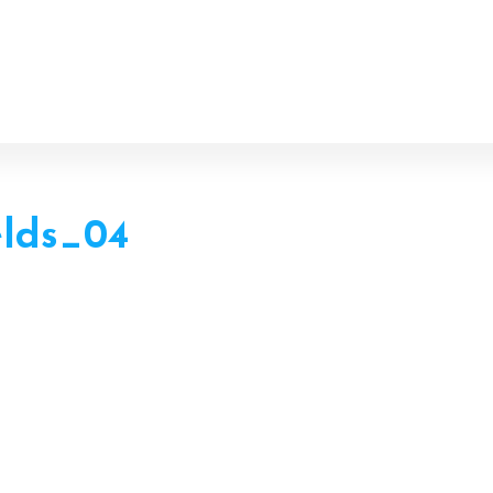
Header
Rechts
elds_04