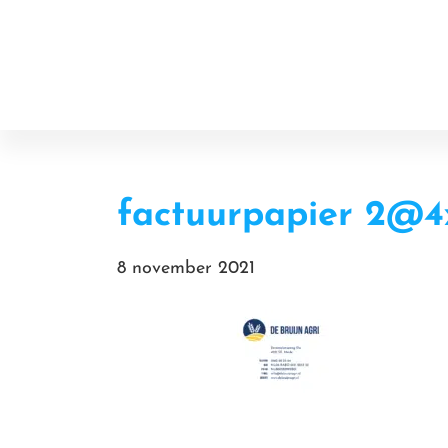
Door
Online Resources
naar
de
hoofd
inhoud
factuurpapier 2@4
8 november 2021