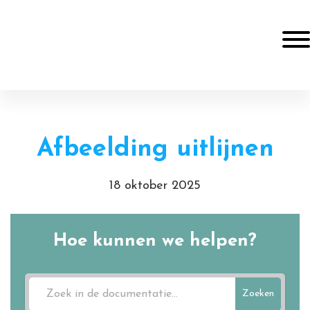
Door
Online Resources
naar
Togg
de
hoofd
Header
inhoud
Rechts
Afbeelding uitlijnen
18 oktober 2025
Hoe kunnen we helpen?
Zoeken