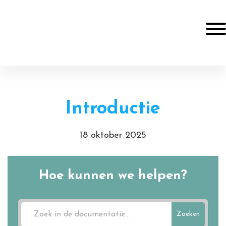
Door
Online Resources
naar
Togg
de
hoofd
Header
inhoud
Rechts
Introductie
18 oktober 2025
Hoe kunnen we helpen?
Zoeken